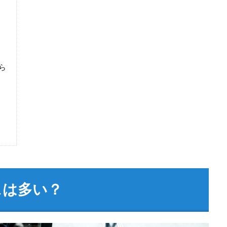
ら
スは多い？